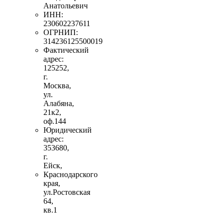
Анатольевич
ИНН:
230602237611
ОГРНИП:
314236125500019
Фактический
адрес:
125252,
г.
Москва,
ул.
Алабяна,
21к2,
оф.144
Юридический
адрес:
353680,
г.
Ейск,
Краснодарского
края,
ул.Ростовская
64,
кв.1