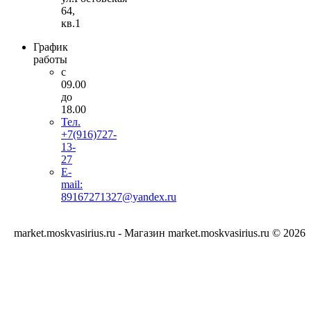
64,
кв.1
График
работы
с
09.00
до
18.00
Тел.
+7(916)727-
13-
27
E-
mail:
89167271327@yandex.ru
market.moskvasirius.ru - Магазин market.moskvasirius.ru © 2026