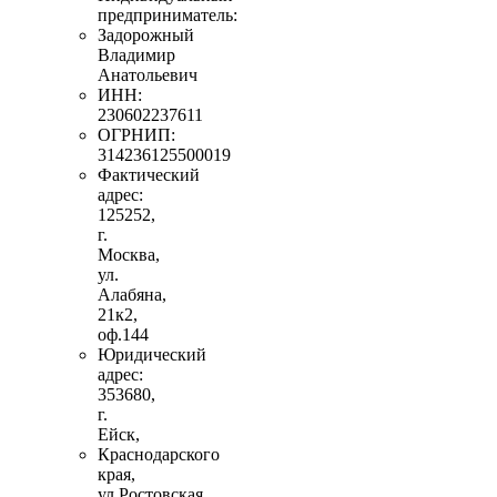
предприниматель:
Задорожный
Владимир
Анатольевич
ИНН:
230602237611
ОГРНИП:
314236125500019
Фактический
адрес:
125252,
г.
Москва,
ул.
Алабяна,
21к2,
оф.144
Юридический
адрес:
353680,
г.
Ейск,
Краснодарского
края,
ул.Ростовская